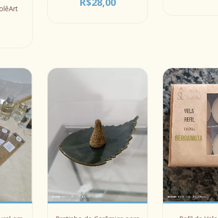
R$28,00
olêArt
0