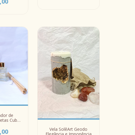
,00
ador de
retas Cubo
100ml
Vela SolêArt Geodo
,00
Elegância e Imponência