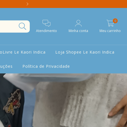
Terapeuta Integrativa -> Letícia -> Ate
0
Atendimento
Minha conta
Meu carrinho
Livre Le Kaori Indica
Loja Shopee Le Kaori Indica
luções
Política de Privacidade