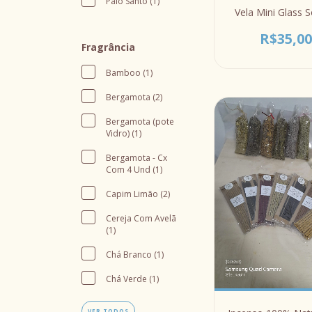
Palo Santo (1)
Vela Mini Glass S
R$35,0
Fragrância
Bamboo (1)
Bergamota (2)
Bergamota (pote
Vidro) (1)
Bergamota - Cx
Com 4 Und (1)
Capim Limão (2)
Cereja Com Avelã
(1)
Chá Branco (1)
Chá Verde (1)
VER TODOS