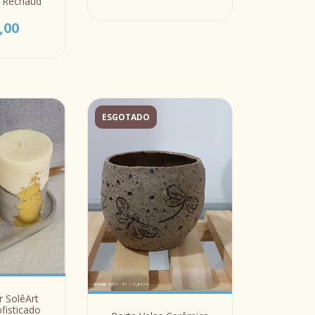
a Réchaud
,00
ESGOTADO
ar SolêArt
fisticado