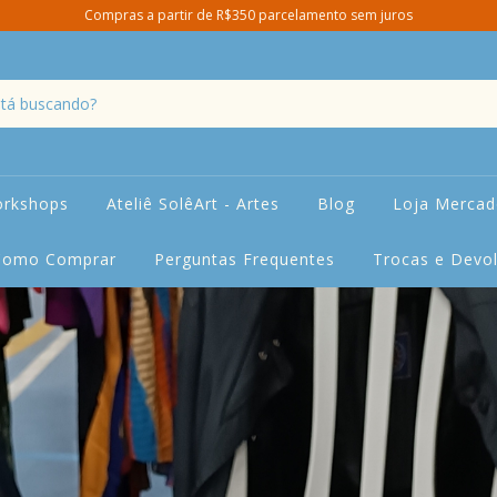
Compras a partir de R$350 parcelamento sem juros
orkshops
Ateliê SolêArt - Artes
Blog
Loja Mercado
Como Comprar
Perguntas Frequentes
Trocas e Devo