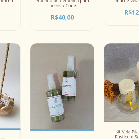
ural em
Pratinho de Cerâmica para
Refil de Vel
Incenso Cone
R$12
0
R$40,00
Kit Vela Pil
Rústico e So