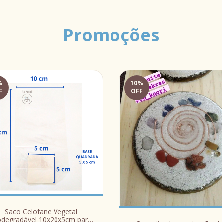
Promoções
%
10
%
F
OFF
Saco Celofane Vegetal
odegradável 10x20x5cm para