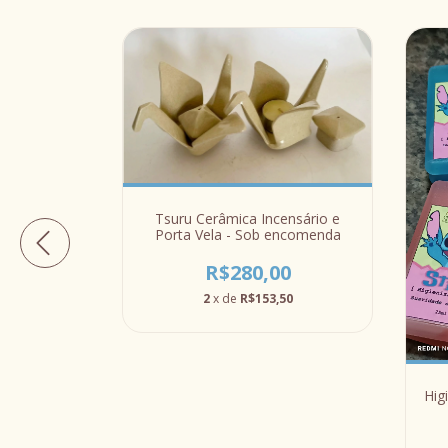
Tsuru Cerâmica Incensário e
Porta Vela - Sob encomenda
R$280,00
2
x de
R$153,50
 Aromática
Hig
0