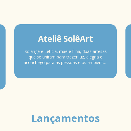
Ateliê SolêArt
Solange e Letícia, mãe e filha, duas artesãs
que se uniram para trazer luz, alegria e
aconchego para as pessoas e os ambientes
com suas artes maravilhosas.
Lançamentos