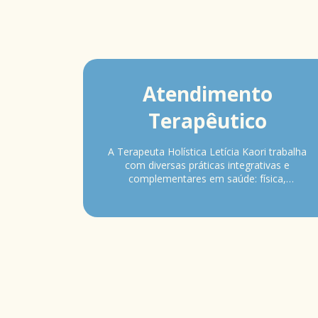
Atendimento
Terapêutico
A Terapeuta Holística Letícia Kaori trabalha
com diversas práticas integrativas e
complementares em saúde: física,
emocional e mental, proporcionando as
pessoas e os animais o bem estar e
melhoria na qualidade de vida.