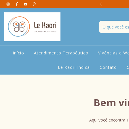
 Artesanais Aromáticos e Decorativos
Início
Atendimento Terapêutico
Vivências e W
Le Kaori Indica
Contato
Bem vin
Aqui você encontra T