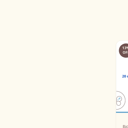
13
OF
Bi