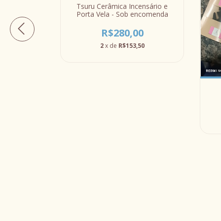
Tsuru Cerâmica Incensário e
Porta Vela - Sob encomenda
R$280,00
2
x de
R$153,50
 Aromática
0