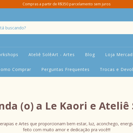
Compras a partir de R$350 parcelamento sem juros
orkshops
Ateliê SolêArt - Artes
Blog
Loja Mercado
Como Comprar
Perguntas Frequentes
Trocas e Devo
da (o) a Le Kaori e Ateliê
erapias e Artes que proporcionam bem estar, luz, aconchego, energi
feito com muito amor e dedicação pra você!!!