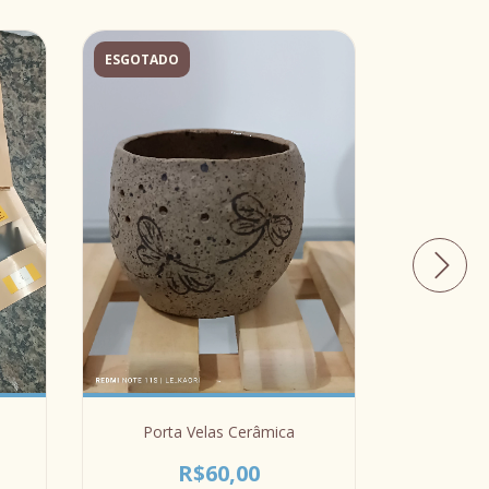
ESGOTADO
ESGOTADO
Porta Velas Cerâmica
Recháud d
R$60,00