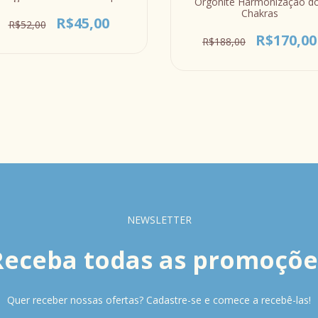
Orgonite Harmonização d
Chás Sabonete Petit Four
Chakras
R$45,00
R$52,00
R$170,00
R$188,00
NEWSLETTER
Receba todas as promoçõe
Quer receber nossas ofertas? Cadastre-se e comece a recebê-las!