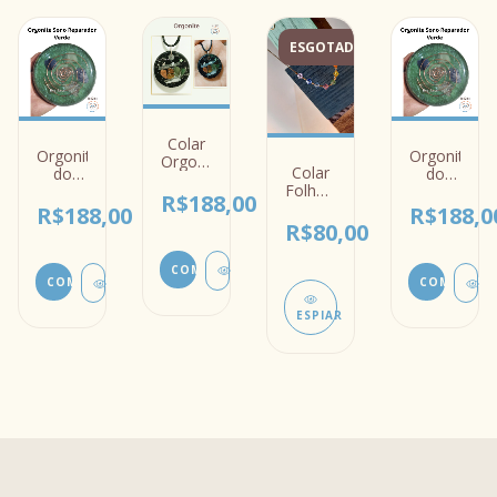
ESGOTADO
Colar
Orgonite
Orgonite
Orgonite
Colar
do
do
Redondo
Folheado
Sono
Sono
Personalizado
R$188,00
Chakras
Reparador
Reparador
R$188,00
R$188,0
Arco-
R$80,00
íris
COMPRAR
COMPRAR
ESPIAR