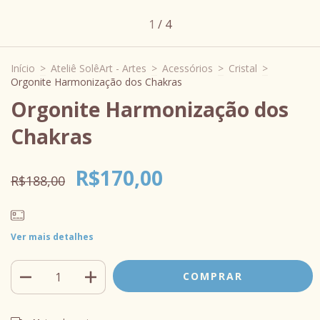
1
/
4
Início
>
Ateliê SolêArt - Artes
>
Acessórios
>
Cristal
>
Orgonite Harmonização dos Chakras
Orgonite Harmonização dos
Chakras
R$170,00
R$188,00
Ver mais detalhes
Entregas para o CEP:
ALTERAR CEP