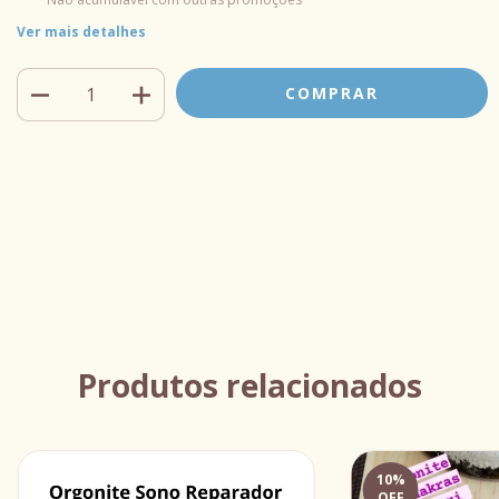
Ver mais detalhes
Meios de envio
Entregas para o CEP:
ALTERAR CEP
CALCULAR
Faça login
e use seus dados de entrega
Não sei meu CEP
Produtos relacionados
10
%
OFF