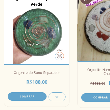
Orgonite Har
Orgonite do Sono Reparador
Cha
R$188,00
R$188,00
COMPRAR