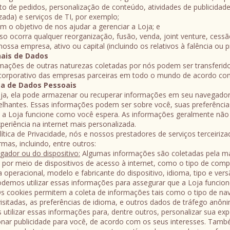
 de pedidos, personalização de conteúdo, atividades de publicidade 
izada) e serviços de TI, por exemplo;
m o objetivo de nos ajudar a gerenciar a Loja; e
so ocorra qualquer reorganização, fusão, venda, joint venture, cessã
nossa empresa, ativo ou capital (incluindo os relativos à falência ou
nais de Dados
mações de outras naturezas coletadas por nós podem ser transferid
corporativo das empresas parceiras em todo o mundo de acordo com e
ca de Dados Pessoais
oja, ela pode armazenar ou recuperar informações em seu navegador
elhantes. Essas informações podem ser sobre você, suas preferências
e a Loja funcione como você espera. As informações geralmente não 
eriência na internet mais personalizada.
tica de Privacidade, nós e nossos prestadores de serviços terceiri
mas, incluindo, entre outros:
ador ou do dispositivo:
Algumas informações são coletadas pela ma
por meio de dispositivos de acesso à internet, como o tipo de comp
 operacional, modelo e fabricante do dispositivo, idioma, tipo e ver
Podemos utilizar essas informações para assegurar que a Loja funci
s cookies permitem a coleta de informações tais como o tipo de na
visitadas, as preferências de idioma, e outros dados de tráfego anô
utilizar essas informações para, dentre outros, personalizar sua exper
onar publicidade para você, de acordo com os seus interesses. Ta