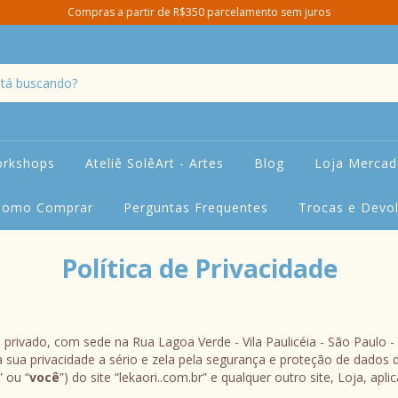
Compras a partir de R$350 parcelamento sem juros
orkshops
Ateliê SolêArt - Artes
Blog
Loja Mercado
Como Comprar
Perguntas Frequentes
Trocas e Devo
Política de Privacidade
to privado, com sede na Rua Lagoa Verde - Vila Paulicéia - São Paulo 
 a sua privacidade a sério e zela pela segurança e proteção de dados d
” ou “
você
”) do site “lekaori..com.br” e qualquer outro site, Loja, apl