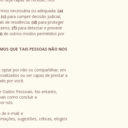
armos necessária ou adequada:
(a)
;
(c)
para cumprir decisão judicial,
ís de residência;
(d)
para proteger
ceiros;
(f)
para detectar e prevenir
h)
de outros modos permitidos por
IMOS QUE TAIS PESSOAS NÃO NOS
ê optar por não os compartilhar, em
ializados ou ser capaz de prestar a
tado por você.
de Dados Pessoais. No entanto,
ais como concluir a
por nós.
de e-mail; e
mações, sugestões, críticas, elogios