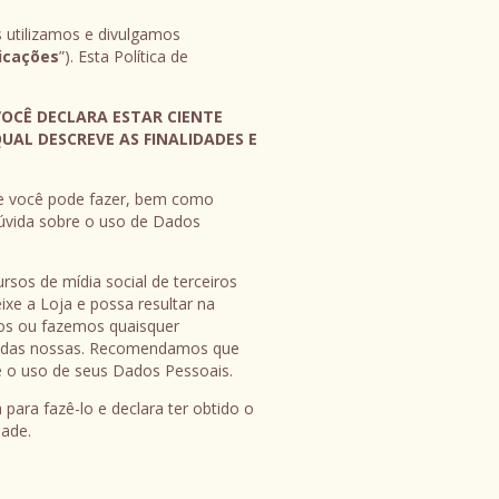
 utilizamos e divulgamos
icações
”). Esta Política de
VOCÊ DECLARA ESTAR CIENTE
UAL DESCREVE AS FINALIDADES E
que você pode fazer, bem como
dúvida sobre o uso de Dados
ursos de mídia social de terceiros
xe a Loja e possa resultar na
os ou fazemos quaisquer
tes das nossas. Recomendamos que
a e o uso de seus Dados Pessoais.
para fazê-lo e declara ter obtido o
dade.