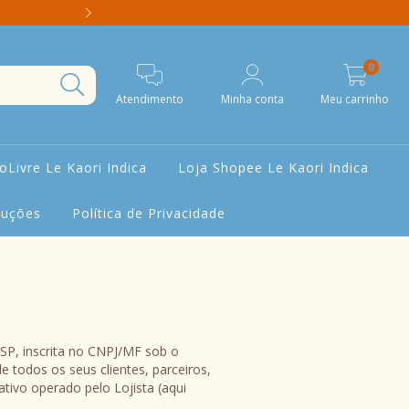
Terapeuta Integrativa -> Letícia -> Ate
0
Atendimento
Minha conta
Meu carrinho
Livre Le Kaori Indica
Loja Shopee Le Kaori Indica
luções
Política de Privacidade
- SP, inscrita no CNPJ/MF sob o
e todos os seus clientes, parceiros,
icativo operado pelo Lojista (aqui