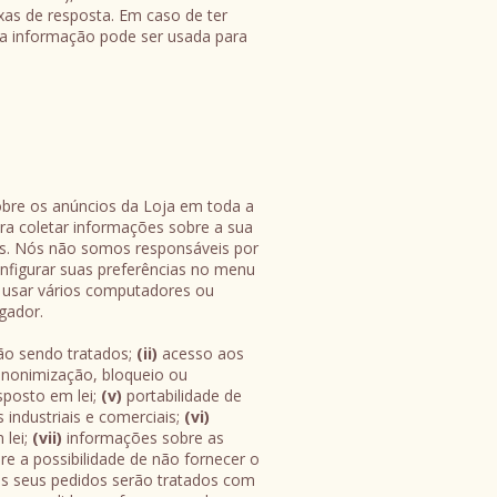
xas de resposta. Em caso de ter
 a informação pode ser usada para
obre os anúncios da Loja em toda a
para coletar informações sobre a sua
iros. Nós não somos responsáveis por
configurar suas preferências no menu
 usar vários computadores ou
gador.
ão sendo tratados;
(ii)
acesso aos
nonimização, bloqueio ou
sposto em lei;
(v)
portabilidade de
industriais e comerciais;
(vi)
 lei;
(vii)
informações sobre as
e a possibilidade de não fornecer o
s seus pedidos serão tratados com