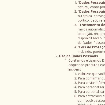
“Dados Pessoai
natural, como por
“Dados Pessoais
ou étnica, convicç
político, dado re
“Tratamento de
meios automático
alteração, recupe
disponibilização
de Dados Pessoais
“Leis de Proteç
incluindo, porém 
Uso de Dados Pessoais
Coletamos e usamos Dad
adquirindo produtos e/
incluem:
Viabilizar que voc
Para confirmar ou
Para enviar infor
Para personalizar
Para personalizar
Para entrarmos e
com você pessoal
texto (SMS), por 