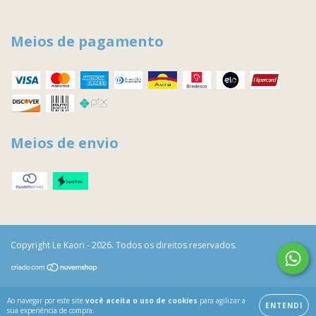
Meios de pagamento
Meios de envio
Copyright Le Kaori - 2026. Todos os direitos reservados.
Ao navegar por este site
você aceita o uso de cookies
para agilizar a
ENTENDI
sua experiência de compra.