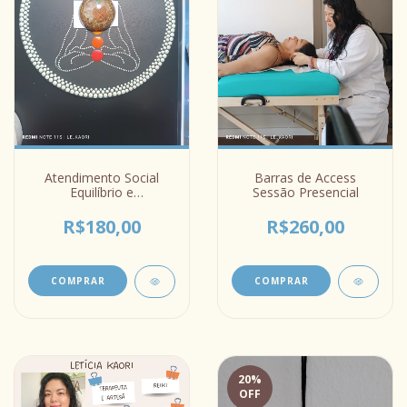
Atendimento Social
Barras de Access
Equilíbrio e
Sessão Presencial
Harmonização dos
Chakras com Reiki e
R$180,00
R$260,00
Cromoterapia Sessão
Online
COMPRAR
20
%
OFF