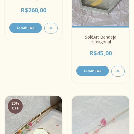
R$260,00
SolêArt Bandeja
Hexagonal
R$45,00
COMPRAR
20
%
OFF