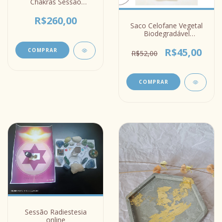
Chakras Sessão
Presencial
R$260,00
Saco Celofane Vegetal
Biodegradável
10x20x5cm para Chás
Sabonete Petit Four
R$45,00
COMPRAR
R$52,00
Sessão Radiestesia
online