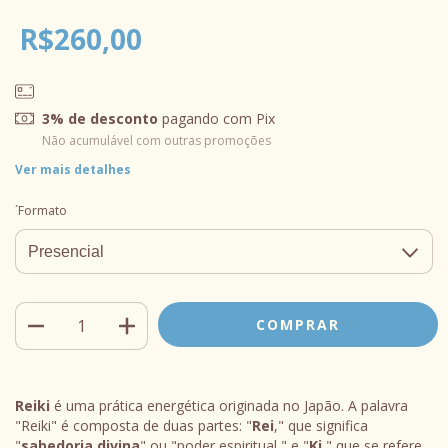
R$260,00
3% de desconto
pagando com Pix
Não acumulável com outras promoções
Ver mais detalhes
´Formato
Reiki
é uma prática energética originada no Japão. A palavra
"Reiki" é composta de duas partes: "
Rei
," que significa
"
sabedoria divina
" ou "poder espiritual," e "
Ki
," que se refere