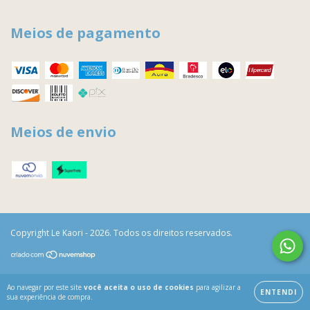
Meios de pagamento
Meios de envio
Copyright Le Kaori - 2026. Todos os direitos reservados.
Ao navegar por este site
você aceita o uso de cookies
para agilizar a
ENTENDI
sua experiência de compra.