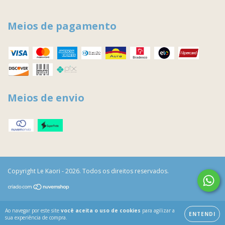
Meios de pagamento
Meios de envio
Copyright Le Kaori - 2026. Todos os direitos reservados.
Ao navegar por este site
você aceita o uso de cookies
para agilizar a
ENTENDI
sua experiência de compra.