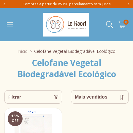
Compras a partir de R$350 parcelamento sem juros
0
Início
>
Celofane Vegetal Biodegradável Ecológico
Celofane Vegetal
Biodegradável Ecológico
Filtrar
13
%
OFF